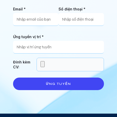
Email *
Số điện thoại *
Ứng tuyển vị trí *
Đính kèm
CV:
ỨNG TUYỂN