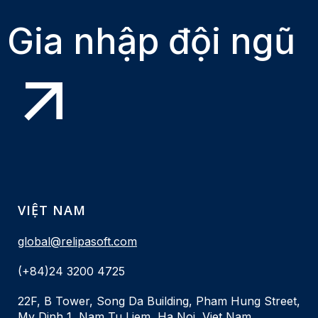
Gia nhập đội ngũ
VIỆT NAM
global@relipasoft.com
(+84)24 3200 4725
22F, B Tower, Song Da Building, Pham Hung Street,
My Dinh 1, Nam Tu Liem, Ha Noi, Viet Nam